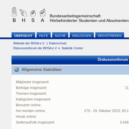
Bundesarbeitsgemeinschaft
Hörbehinderter Studenten und Absolventen 
ÜBERSICHT
HILFE
SUCHE
EINLOGGEN
REGISTRIEREN
Website der BHSA e.V.
|
Datenschutz
Diskussionforum der BHSA e.V.
»
Statistik-Center
Diskussionforum d
Allgemeine Statistiken
Mitglieder insgesamt:
Beiträge insgesamt:
11
Themen insgesamt:
Kategorien insgesamt:
Benutzer online:
Am meisten online:
270 - 29. Oktober 2025, 00:
Heute online:
Seitenaufrufe insgesamt:
3.436