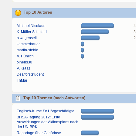
Top 10 Autoren
Michael Nicolaus
4
K. Müller Schmied
3
b.wagenseil
2
kammerbauer
martin-stehle
A. Hünlich
olhens30
V. Kraaz
Deafforststudent
ThMai
Top 10 Themen (nach Antworten)
Englisch-Kurse für Hörgeschädigte
BHSA-Tagung 2012: Erste
Auswirkungen des Aktionsplans nach
der UN-BRK
Reportage über Gehörlose