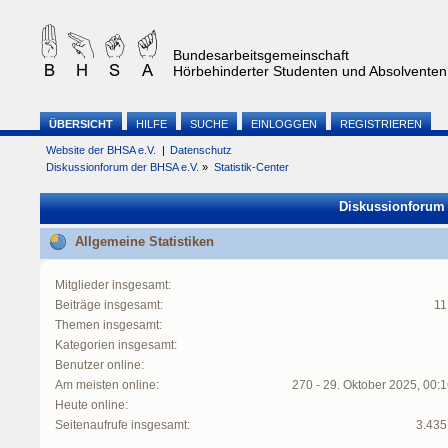
Bundesarbeitsgemeinschaft
Hörbehinderter Studenten und Absolventen 
ÜBERSICHT
HILFE
SUCHE
EINLOGGEN
REGISTRIEREN
Website der BHSA e.V.
|
Datenschutz
Diskussionforum der BHSA e.V.
»
Statistik-Center
Diskussionforum d
Allgemeine Statistiken
Mitglieder insgesamt:
Beiträge insgesamt:
11
Themen insgesamt:
Kategorien insgesamt:
Benutzer online:
Am meisten online:
270 - 29. Oktober 2025, 00:
Heute online:
Seitenaufrufe insgesamt:
3.435