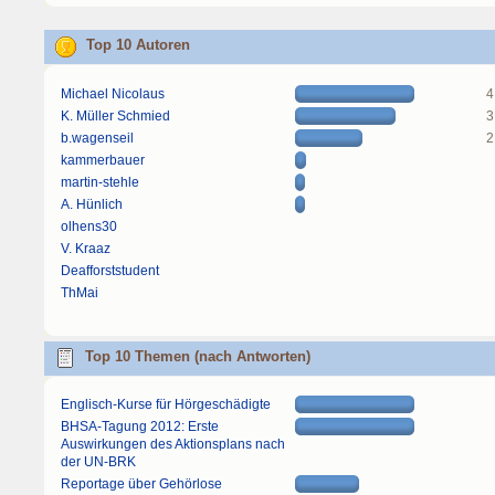
Top 10 Autoren
Michael Nicolaus
4
K. Müller Schmied
3
b.wagenseil
2
kammerbauer
martin-stehle
A. Hünlich
olhens30
V. Kraaz
Deafforststudent
ThMai
Top 10 Themen (nach Antworten)
Englisch-Kurse für Hörgeschädigte
BHSA-Tagung 2012: Erste
Auswirkungen des Aktionsplans nach
der UN-BRK
Reportage über Gehörlose