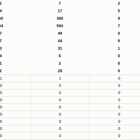
1
7
2
4
17
5
60
368
9
64
594
7
7
49
0
7
44
0
3
31
1
4
6
0
1
2
0
2
28
0
1
1
0
0
0
0
0
0
0
0
0
0
0
0
0
0
0
0
0
0
0
0
0
0
0
0
0