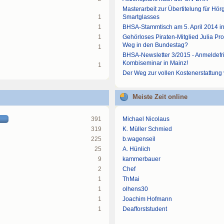
Masterarbeit zur Übertitelung für Hö
1
Smartglasses
1
BHSA-Stammtisch am 5. April 2014 i
1
Gehörloses Piraten-Mitglied Julia Pr
Weg in den Bundestag?
1
BHSA-Newsletter 3/2015 - Anmeldefr
Kombiseminar in Mainz!
1
Der Weg zur vollen Kostenerstattung
Meiste Zeit online
391
Michael Nicolaus
319
K. Müller Schmied
225
b.wagenseil
25
A. Hünlich
9
kammerbauer
2
Chef
1
ThMai
1
olhens30
1
Joachim Hofmann
1
Deafforststudent