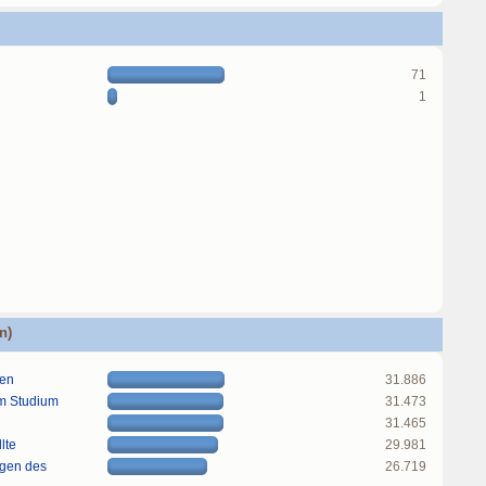
71
1
n)
gen
31.886
im Studium
31.473
31.465
lte
29.981
ngen des
26.719