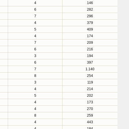
4
146
6
282
7
296
4
379
5
409
4
174
7
209
6
216
3
194
6
397
7
1.140
8
254
3
119
4
214
5
202
4
173
4
270
8
259
4
443
4
184