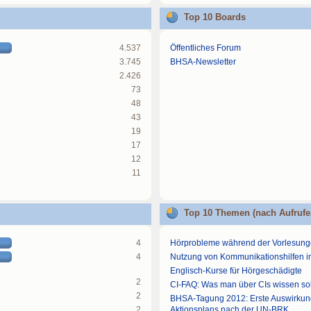
Top 10 Boards
4.537
Öffentliches Forum
3.745
BHSA-Newsletter
2.426
73
48
43
19
17
12
11
Top 10 Themen (nach Aufrufe
4
Hörprobleme während der Vorlesun
4
Nutzung von Kommunikationshilfen 
Englisch-Kurse für Hörgeschädigte
2
CI-FAQ: Was man über CIs wissen sol
2
BHSA-Tagung 2012: Erste Auswirku
2
Aktionsplans nach der UN-BRK