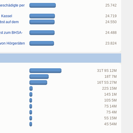
rgeschädigte per
25.742
n Kassel
24.719
obst auf dem
24.550
ist zum BHSA-
24.488
 von Hörgeräten
23.824
31T 9S 12M
18T 7M
16T 5S 27M
22S 15M
14S 1M
10S 5M
7S 14M
7S 4M
5S 15M
4S 54M