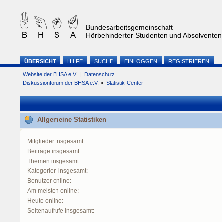
Bundesarbeitsgemeinschaft
Hörbehinderter Studenten und Absolventen 
ÜBERSICHT
HILFE
SUCHE
EINLOGGEN
REGISTRIEREN
Website der BHSA e.V.
|
Datenschutz
Diskussionforum der BHSA e.V.
»
Statistik-Center
Allgemeine Statistiken
Mitglieder insgesamt:
Beiträge insgesamt:
Themen insgesamt:
Kategorien insgesamt:
Benutzer online:
Am meisten online:
Heute online:
Seitenaufrufe insgesamt: