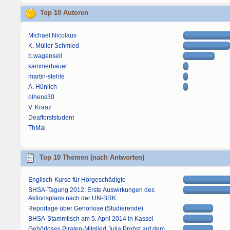
Top 10 Autoren
Michael Nicolaus
K. Müller Schmied
b.wagenseil
kammerbauer
martin-stehle
A. Hünlich
olhens30
V. Kraaz
Deafforststudent
ThMai
Top 10 Themen (nach Antworten)
Englisch-Kurse für Hörgeschädigte
BHSA-Tagung 2012: Erste Auswirkungen des
Aktionsplans nach der UN-BRK
Reportage über Gehörlose (Studierende)
BHSA-Stammtisch am 5. April 2014 in Kassel
Gehörloses Piraten-Mitglied Julia Probst auf dem