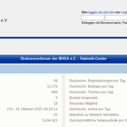
Bitte
loggen sie sich ein
oder
regi
e.V.
Einloggen mit Benutzername, Pa
Diskussionforum der BHSA e.V. - Statistik-Center
58
Durchschn. Registrierungen pro Tag:
11.278
Durchschn. Beiträge pro Tag:
999
Durchschn. Themen pro Tag:
4
Boards insgesamt:
15
Neuestes Mitglied:
270 - 29. Oktober 2025, 00:16:14
Durchschn. online pro Tag:
25
Männlich zu Weiblich Verhältnis:
3.434.911
Durchschnittliche Seitenaufrufe pro T