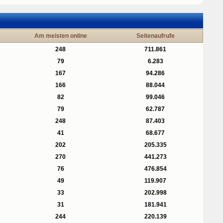
Am meisten online
Seitenaufrufe
248
711.861
79
6.283
167
94.286
166
88.044
82
99.046
79
62.787
248
87.403
41
68.677
202
205.335
270
441.273
76
476.854
49
119.907
33
202.998
31
181.941
244
220.139