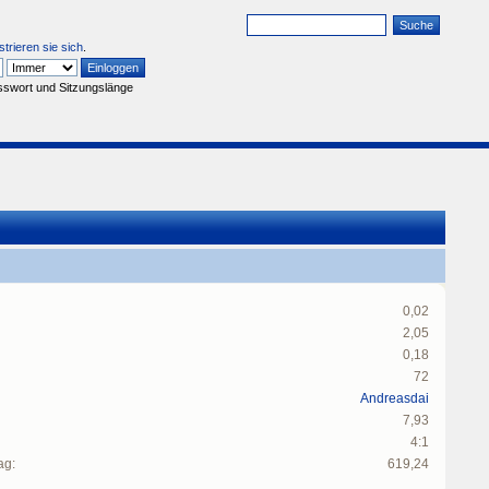
strieren sie sich
.
sswort und Sitzungslänge
0,02
2,05
0,18
72
Andreasdai
7,93
4:1
ag:
619,24