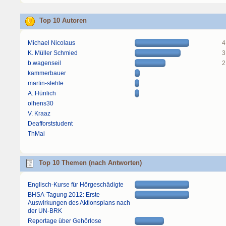
Top 10 Autoren
Michael Nicolaus
4
K. Müller Schmied
3
b.wagenseil
2
kammerbauer
martin-stehle
A. Hünlich
olhens30
V. Kraaz
Deafforststudent
ThMai
Top 10 Themen (nach Antworten)
Englisch-Kurse für Hörgeschädigte
BHSA-Tagung 2012: Erste
Auswirkungen des Aktionsplans nach
der UN-BRK
Reportage über Gehörlose