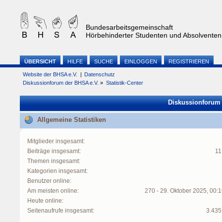
Bundesarbeitsgemeinschaft
Hörbehinderter Studenten und Absolventen 
ÜBERSICHT
HILFE
SUCHE
EINLOGGEN
REGISTRIEREN
Website der BHSA e.V.
|
Datenschutz
Diskussionforum der BHSA e.V.
»
Statistik-Center
Diskussionforum d
Allgemeine Statistiken
Mitglieder insgesamt:
Beiträge insgesamt:
11
Themen insgesamt:
Kategorien insgesamt:
Benutzer online:
Am meisten online:
270 - 29. Oktober 2025, 00:
Heute online:
Seitenaufrufe insgesamt:
3.435