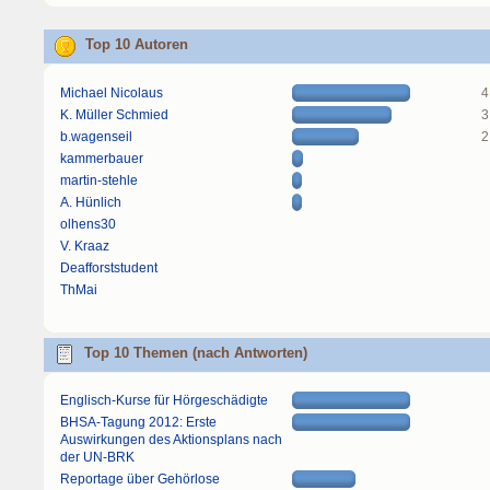
Top 10 Autoren
Michael Nicolaus
4
K. Müller Schmied
3
b.wagenseil
2
kammerbauer
martin-stehle
A. Hünlich
olhens30
V. Kraaz
Deafforststudent
ThMai
Top 10 Themen (nach Antworten)
Englisch-Kurse für Hörgeschädigte
BHSA-Tagung 2012: Erste
Auswirkungen des Aktionsplans nach
der UN-BRK
Reportage über Gehörlose