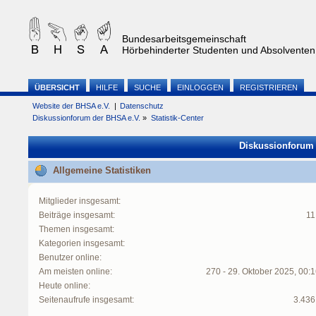
Bundesarbeitsgemeinschaft
Hörbehinderter Studenten und Absolventen 
ÜBERSICHT
HILFE
SUCHE
EINLOGGEN
REGISTRIEREN
Website der BHSA e.V.
|
Datenschutz
Diskussionforum der BHSA e.V.
»
Statistik-Center
Diskussionforum d
Allgemeine Statistiken
Mitglieder insgesamt:
Beiträge insgesamt:
11
Themen insgesamt:
Kategorien insgesamt:
Benutzer online:
Am meisten online:
270 - 29. Oktober 2025, 00:
Heute online:
Seitenaufrufe insgesamt:
3.436