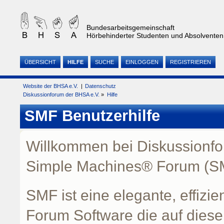
Bundesarbeitsgemeinschaft
Hörbehinderter Studenten und Absolventen 
ÜBERSICHT
HILFE
SUCHE
EINLOGGEN
REGISTRIEREN
Website der BHSA e.V.
|
Datenschutz
Diskussionforum der BHSA e.V.
»
Hilfe
SMF Benutzerhilfe
Willkommen bei Diskussionfo
Simple Machines® Forum (SM
SMF ist eine elegante, effizi
Forum Software die auf dieser