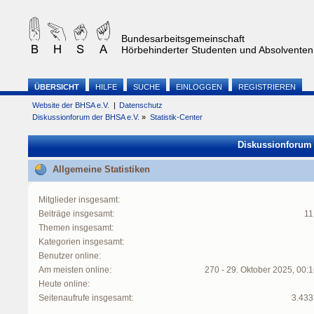
Bundesarbeitsgemeinschaft
Hörbehinderter Studenten und Absolventen 
ÜBERSICHT
HILFE
SUCHE
EINLOGGEN
REGISTRIEREN
Website der BHSA e.V.
|
Datenschutz
Diskussionforum der BHSA e.V.
»
Statistik-Center
Diskussionforum d
Allgemeine Statistiken
Mitglieder insgesamt:
Beiträge insgesamt:
11
Themen insgesamt:
Kategorien insgesamt:
Benutzer online:
Am meisten online:
270 - 29. Oktober 2025, 00:
Heute online:
Seitenaufrufe insgesamt:
3.433