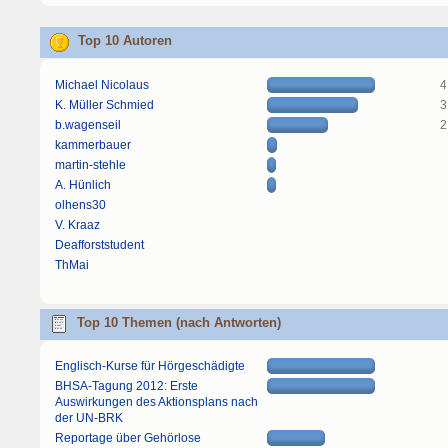
Top 10 Autoren
Michael Nicolaus
4
K. Müller Schmied
3
b.wagenseil
2
kammerbauer
martin-stehle
A. Hünlich
olhens30
V. Kraaz
Deafforststudent
ThMai
Top 10 Themen (nach Antworten)
Englisch-Kurse für Hörgeschädigte
BHSA-Tagung 2012: Erste
Auswirkungen des Aktionsplans nach
der UN-BRK
Reportage über Gehörlose