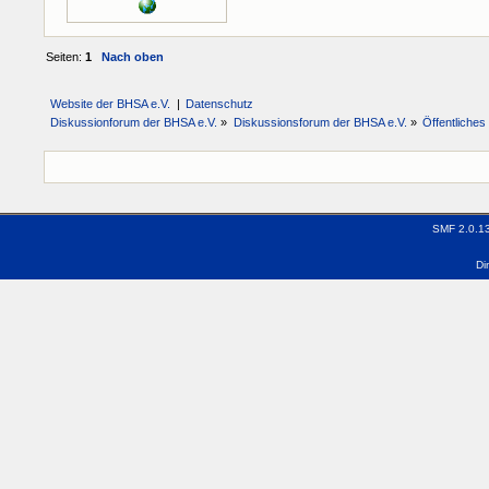
Seiten:
1
Nach oben
Website der BHSA e.V.
|
Datenschutz
Diskussionforum der BHSA e.V.
»
Diskussionsforum der BHSA e.V.
»
Öffentliche
SMF 2.0.1
Di