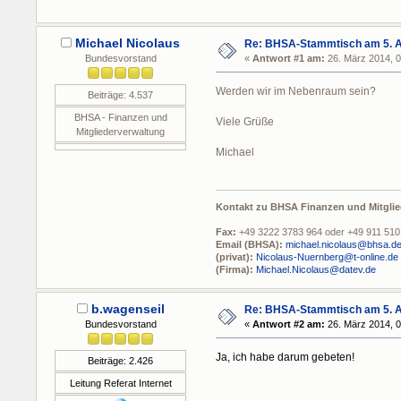
Michael Nicolaus
Re: BHSA-Stammtisch am 5. Ap
Bundesvorstand
«
Antwort #1 am:
26. März 2014, 0
Werden wir im Nebenraum sein?
Beiträge: 4.537
BHSA - Finanzen und
Viele Grüße
Mitgliederverwaltung
Michael
Kontakt zu BHSA Finanzen und Mitglie
Fax:
+49 3222 3783 964 oder +49 911 510
Email (BHSA):
michael.nicolaus@bhsa.d
(privat):
Nicolaus-Nuernberg@t-online.de
(Firma):
Michael.Nicolaus@datev.de
b.wagenseil
Re: BHSA-Stammtisch am 5. Ap
Bundesvorstand
«
Antwort #2 am:
26. März 2014, 0
Ja, ich habe darum gebeten!
Beiträge: 2.426
Leitung Referat Internet