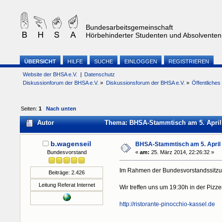
Bundesarbeitsgemeinschaft
Hörbehinderter Studenten und Absolventen 
ÜBERSICHT
HILFE
SUCHE
EINLOGGEN
REGISTRIEREN
Website der BHSA e.V.
|
Datenschutz
Diskussionforum der BHSA e.V.
»
Diskussionsforum der BHSA e.V.
»
Öffentliche
Seiten:
1
Nach unten
Autor
Thema: BHSA-Stammtisch am 5. April 
b.wagenseil
BHSA-Stammtisch am 5. April 
Bundesvorstand
«
am:
25. März 2014, 22:26:32 »
Im Rahmen der Bundesvorstandssitzun
Beiträge: 2.426
Leitung Referat Internet
Wir treffen uns um 19:30h in der Pizzer
http://ristorante-pinocchio-kassel.de