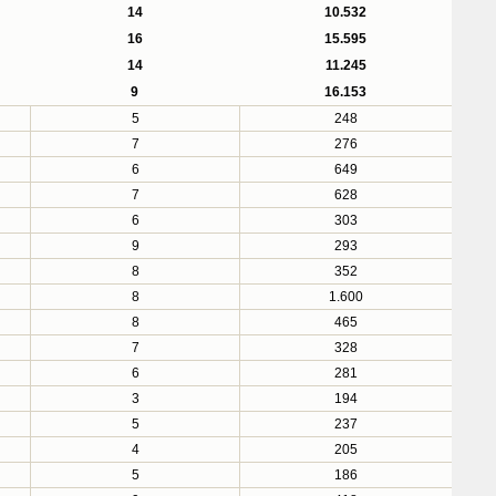
14
10.532
16
15.595
14
11.245
9
16.153
5
248
7
276
6
649
7
628
6
303
9
293
8
352
8
1.600
8
465
7
328
6
281
3
194
5
237
4
205
5
186