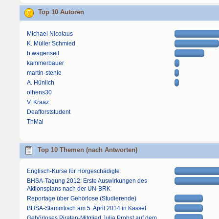
Top 10 Autoren
Michael Nicolaus
K. Müller Schmied
b.wagenseil
kammerbauer
martin-stehle
A. Hünlich
olhens30
V. Kraaz
Deafforststudent
ThMai
Top 10 Themen (nach Antworten)
Englisch-Kurse für Hörgeschädigte
BHSA-Tagung 2012: Erste Auswirkungen des
Aktionsplans nach der UN-BRK
Reportage über Gehörlose (Studierende)
BHSA-Stammtisch am 5. April 2014 in Kassel
Gehörloses Piraten-Mitglied Julia Probst auf dem