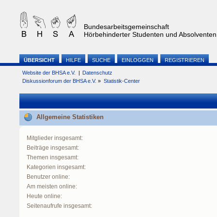
Bundesarbeitsgemeinschaft
Hörbehinderter Studenten und Absolventen 
ÜBERSICHT
HILFE
SUCHE
EINLOGGEN
REGISTRIEREN
Website der BHSA e.V.
|
Datenschutz
Diskussionforum der BHSA e.V.
»
Statistik-Center
Allgemeine Statistiken
Mitglieder insgesamt:
Beiträge insgesamt:
Themen insgesamt:
Kategorien insgesamt:
Benutzer online:
Am meisten online:
Heute online:
Seitenaufrufe insgesamt: