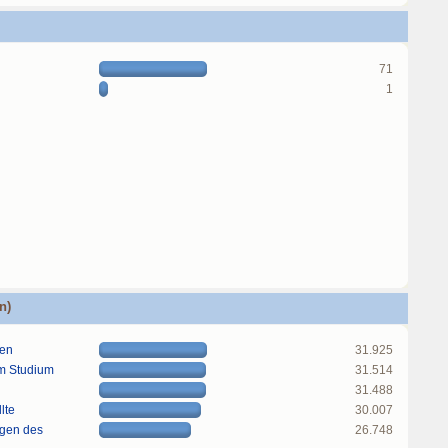
71
1
n)
gen
31.925
im Studium
31.514
31.488
lte
30.007
ngen des
26.748