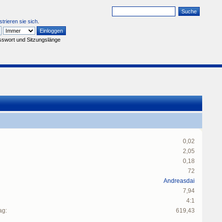
strieren sie sich
.
sswort und Sitzungslänge
0,02
2,05
0,18
72
Andreasdai
7,94
4:1
ag:
619,43