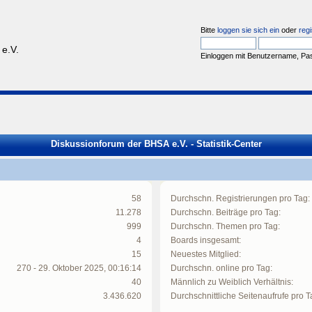
Bitte
loggen sie sich ein
oder
regi
e.V.
Einloggen mit Benutzername, Pa
Diskussionforum der BHSA e.V. - Statistik-Center
58
Durchschn. Registrierungen pro Tag:
11.278
Durchschn. Beiträge pro Tag:
999
Durchschn. Themen pro Tag:
4
Boards insgesamt:
15
Neuestes Mitglied:
270 - 29. Oktober 2025, 00:16:14
Durchschn. online pro Tag:
40
Männlich zu Weiblich Verhältnis:
3.436.620
Durchschnittliche Seitenaufrufe pro T