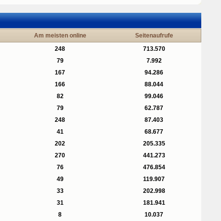
Am meisten online
Seitenaufrufe
248
713.570
79
7.992
167
94.286
166
88.044
82
99.046
79
62.787
248
87.403
41
68.677
202
205.335
270
441.273
76
476.854
49
119.907
33
202.998
31
181.941
8
10.037