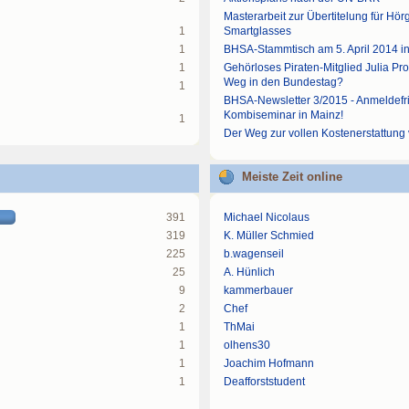
Masterarbeit zur Übertitelung für Hö
1
Smartglasses
1
BHSA-Stammtisch am 5. April 2014 i
1
Gehörloses Piraten-Mitglied Julia Pr
Weg in den Bundestag?
1
BHSA-Newsletter 3/2015 - Anmeldefr
Kombiseminar in Mainz!
1
Der Weg zur vollen Kostenerstattung
Meiste Zeit online
391
Michael Nicolaus
319
K. Müller Schmied
225
b.wagenseil
25
A. Hünlich
9
kammerbauer
2
Chef
1
ThMai
1
olhens30
1
Joachim Hofmann
1
Deafforststudent