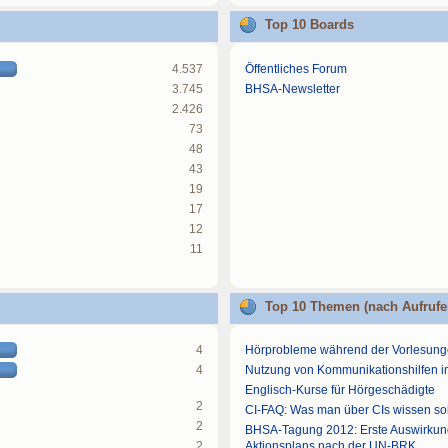
Top 10 Boards
4.537
Öffentliches Forum
3.745
BHSA-Newsletter
2.426
73
48
43
19
17
12
11
Top 10 Themen (nach Aufrufe
4
Hörprobleme während der Vorlesun
4
Nutzung von Kommunikationshilfen 
Englisch-Kurse für Hörgeschädigte
2
CI-FAQ: Was man über CIs wissen sol
2
BHSA-Tagung 2012: Erste Auswirku
2
Aktionsplans nach der UN-BRK