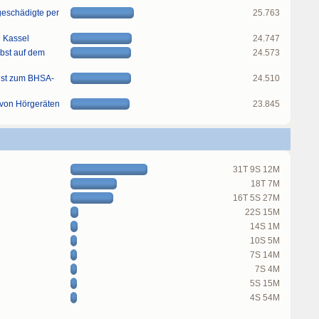
rgeschädigte per
25.763
n Kassel
24.747
obst auf dem
24.573
ist zum BHSA-
24.510
 von Hörgeräten
23.845
31T 9S 12M
18T 7M
16T 5S 27M
22S 15M
14S 1M
10S 5M
7S 14M
7S 4M
5S 15M
4S 54M