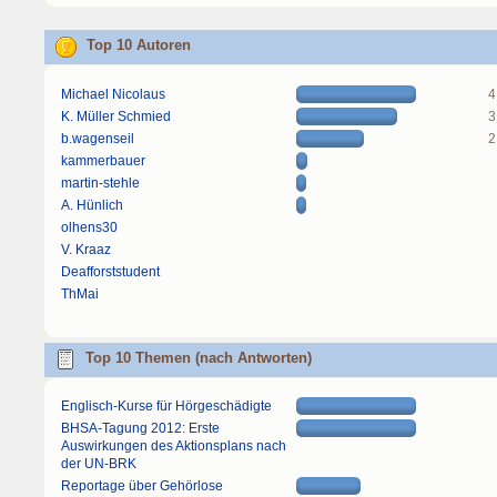
Top 10 Autoren
Michael Nicolaus
4
K. Müller Schmied
3
b.wagenseil
2
kammerbauer
martin-stehle
A. Hünlich
olhens30
V. Kraaz
Deafforststudent
ThMai
Top 10 Themen (nach Antworten)
Englisch-Kurse für Hörgeschädigte
BHSA-Tagung 2012: Erste
Auswirkungen des Aktionsplans nach
der UN-BRK
Reportage über Gehörlose