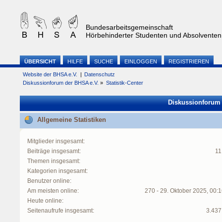
Bundesarbeitsgemeinschaft
Hörbehinderter Studenten und Absolventen 
ÜBERSICHT
HILFE
SUCHE
EINLOGGEN
REGISTRIEREN
Website der BHSA e.V.
|
Datenschutz
Diskussionforum der BHSA e.V.
»
Statistik-Center
Diskussionforum d
Allgemeine Statistiken
Mitglieder insgesamt:
Beiträge insgesamt:
11
Themen insgesamt:
Kategorien insgesamt:
Benutzer online:
Am meisten online:
270 - 29. Oktober 2025, 00:
Heute online:
Seitenaufrufe insgesamt:
3.437