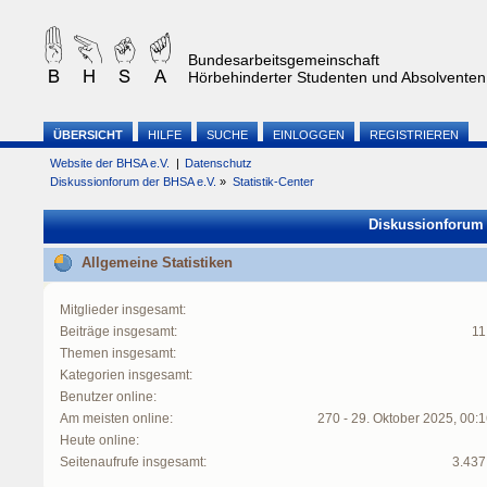
Bundesarbeitsgemeinschaft
Hörbehinderter Studenten und Absolventen 
ÜBERSICHT
HILFE
SUCHE
EINLOGGEN
REGISTRIEREN
Website der BHSA e.V.
|
Datenschutz
Diskussionforum der BHSA e.V.
»
Statistik-Center
Diskussionforum d
Allgemeine Statistiken
Mitglieder insgesamt:
Beiträge insgesamt:
11
Themen insgesamt:
Kategorien insgesamt:
Benutzer online:
Am meisten online:
270 - 29. Oktober 2025, 00:
Heute online:
Seitenaufrufe insgesamt:
3.437