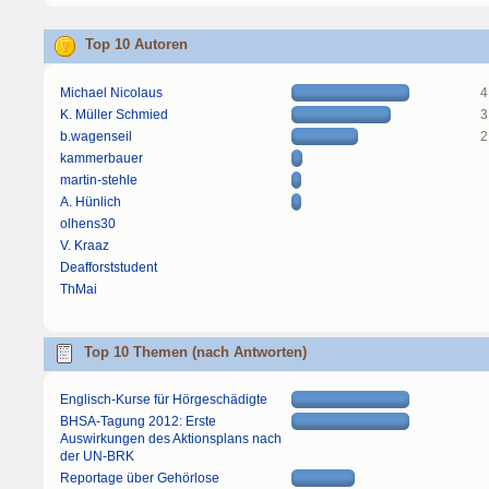
Top 10 Autoren
Michael Nicolaus
4
K. Müller Schmied
3
b.wagenseil
2
kammerbauer
martin-stehle
A. Hünlich
olhens30
V. Kraaz
Deafforststudent
ThMai
Top 10 Themen (nach Antworten)
Englisch-Kurse für Hörgeschädigte
BHSA-Tagung 2012: Erste
Auswirkungen des Aktionsplans nach
der UN-BRK
Reportage über Gehörlose