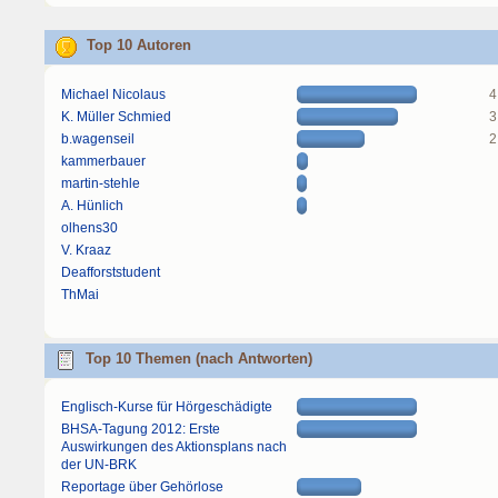
Top 10 Autoren
Michael Nicolaus
4
K. Müller Schmied
3
b.wagenseil
2
kammerbauer
martin-stehle
A. Hünlich
olhens30
V. Kraaz
Deafforststudent
ThMai
Top 10 Themen (nach Antworten)
Englisch-Kurse für Hörgeschädigte
BHSA-Tagung 2012: Erste
Auswirkungen des Aktionsplans nach
der UN-BRK
Reportage über Gehörlose