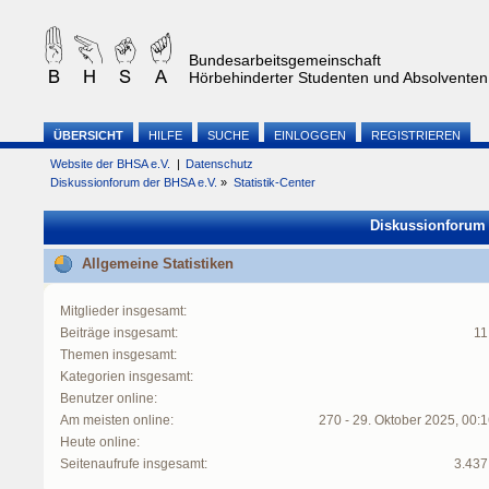
Bundesarbeitsgemeinschaft
Hörbehinderter Studenten und Absolventen 
ÜBERSICHT
HILFE
SUCHE
EINLOGGEN
REGISTRIEREN
Website der BHSA e.V.
|
Datenschutz
Diskussionforum der BHSA e.V.
»
Statistik-Center
Diskussionforum d
Allgemeine Statistiken
Mitglieder insgesamt:
Beiträge insgesamt:
11
Themen insgesamt:
Kategorien insgesamt:
Benutzer online:
Am meisten online:
270 - 29. Oktober 2025, 00:
Heute online:
Seitenaufrufe insgesamt:
3.437