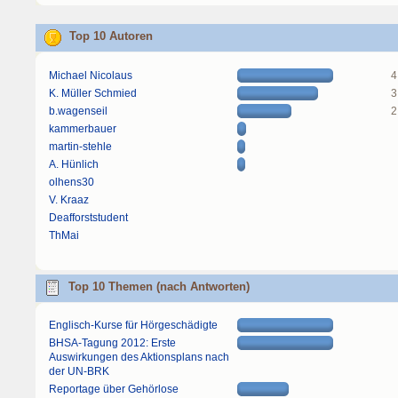
Top 10 Autoren
Michael Nicolaus
4
K. Müller Schmied
3
b.wagenseil
2
kammerbauer
martin-stehle
A. Hünlich
olhens30
V. Kraaz
Deafforststudent
ThMai
Top 10 Themen (nach Antworten)
Englisch-Kurse für Hörgeschädigte
BHSA-Tagung 2012: Erste
Auswirkungen des Aktionsplans nach
der UN-BRK
Reportage über Gehörlose