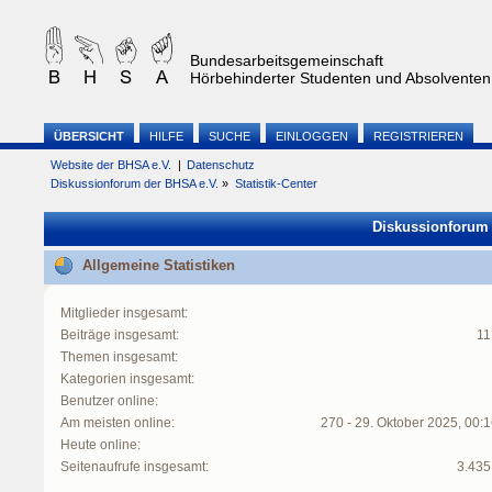
Bundesarbeitsgemeinschaft
Hörbehinderter Studenten und Absolventen 
ÜBERSICHT
HILFE
SUCHE
EINLOGGEN
REGISTRIEREN
Website der BHSA e.V.
|
Datenschutz
Diskussionforum der BHSA e.V.
»
Statistik-Center
Diskussionforum d
Allgemeine Statistiken
Mitglieder insgesamt:
Beiträge insgesamt:
11
Themen insgesamt:
Kategorien insgesamt:
Benutzer online:
Am meisten online:
270 - 29. Oktober 2025, 00:
Heute online:
Seitenaufrufe insgesamt:
3.435