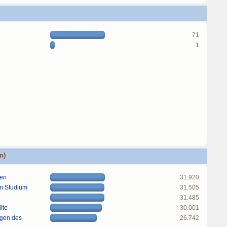
71
1
n)
gen
31.920
im Studium
31.505
31.485
lte
30.001
ngen des
26.742