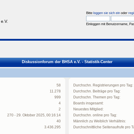
Bitte
loggen sie sich ein
oder
regi
e.V.
Einloggen mit Benutzername, Pa
Diskussionforum der BHSA e.V. - Statistik-Center
58
Durchschn. Registrierungen pro Tag:
11.278
Durchschn. Beiträge pro Tag:
999
Durchschn. Themen pro Tag:
4
Boards insgesamt:
2
Neuestes Mitglied:
270 - 29. Oktober 2025, 00:16:14
Durchschn. online pro Tag:
40
Männlich zu Weiblich Verhältnis:
3.436.295
Durchschnittliche Seitenaufrufe pro T