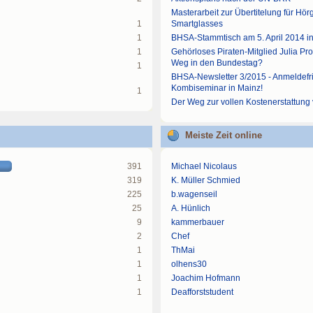
Masterarbeit zur Übertitelung für Hö
1
Smartglasses
1
BHSA-Stammtisch am 5. April 2014 i
1
Gehörloses Piraten-Mitglied Julia Pr
Weg in den Bundestag?
1
BHSA-Newsletter 3/2015 - Anmeldefr
Kombiseminar in Mainz!
1
Der Weg zur vollen Kostenerstattung
Meiste Zeit online
391
Michael Nicolaus
319
K. Müller Schmied
225
b.wagenseil
25
A. Hünlich
9
kammerbauer
2
Chef
1
ThMai
1
olhens30
1
Joachim Hofmann
1
Deafforststudent