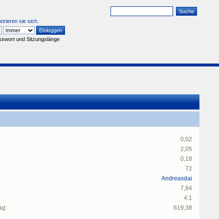
strieren sie sich
.
sswort und Sitzungslänge
0,02
2,05
0,18
72
Andreasdai
7,94
4:1
ag:
619,38