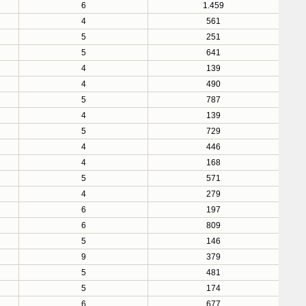
6
1.459
4
561
5
251
5
641
4
139
4
490
5
787
4
139
5
729
4
446
4
168
5
571
4
279
6
197
6
809
5
146
9
379
5
481
5
174
6
677