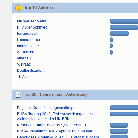
Top 10 Autoren
Michael Nicolaus
K. Müller Schmied
b.wagenseil
kammerbauer
martin-stehle
A. Hünlich
olhens30
V. Kraaz
Deafforststudent
ThMai
Top 10 Themen (nach Antworten)
Englisch-Kurse für Hörgeschädigte
BHSA-Tagung 2012: Erste Auswirkungen des
Aktionsplans nach der UN-BRK
Reportage über Gehörlose (Studierende)
BHSA-Stammtisch am 5. April 2014 in Kassel
Gehörloses Piraten-Mitglied Julia Probst auf dem