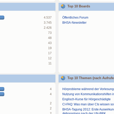
Top 10 Boards
4.537
Öffentliches Forum
3.745
BHSA-Newsletter
2.426
73
48
43
19
17
12
11
Top 10 Themen (nach Aufrufe
4
Hörprobleme während der Vorlesun
4
Nutzung von Kommunikationshilfen 
Englisch-Kurse für Hörgeschädigte
2
CI-FAQ: Was man über CIs wissen sol
2
BHSA-Tagung 2012: Erste Auswirku
2
Aktionsplans nach der UN-BRK