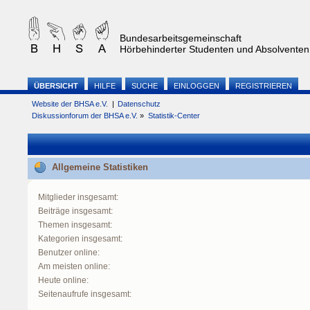
Bundesarbeitsgemeinschaft
Hörbehinderter Studenten und Absolventen 
ÜBERSICHT
HILFE
SUCHE
EINLOGGEN
REGISTRIEREN
Website der BHSA e.V.
|
Datenschutz
Diskussionforum der BHSA e.V.
»
Statistik-Center
Allgemeine Statistiken
Mitglieder insgesamt:
Beiträge insgesamt:
Themen insgesamt:
Kategorien insgesamt:
Benutzer online:
Am meisten online:
Heute online:
Seitenaufrufe insgesamt: