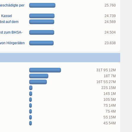
rgeschädigte per
25.760
n Kassel
24.739
obst auf dem
24.569
ist zum BHSA-
24.504
 von Hörgeräten
23.838
31T 9S 12M
18T 7M
16T 5S 27M
22S 15M
14S 1M
10S 5M
7S 14M
7S 4M
5S 15M
4S 54M