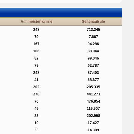
Am meisten online
Seitenaufrufe
248
713.245
79
7.667
167
94.286
166
88.044
82
99.046
79
62.787
248
87.403
41
68.677
202
205.335
270
441.273
76
476.854
49
119.907
33
202.998
10
17.427
33
14.309