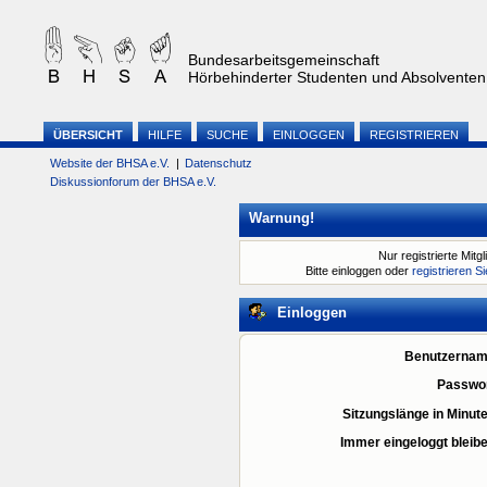
Bundesarbeitsgemeinschaft
Hörbehinderter Studenten und Absolventen 
ÜBERSICHT
HILFE
SUCHE
EINLOGGEN
REGISTRIEREN
Website der BHSA e.V.
|
Datenschutz
Diskussionforum der BHSA e.V.
Warnung!
Nur registrierte Mitg
Bitte einloggen oder
registrieren S
Einloggen
Benutzernam
Passwor
Sitzungslänge in Minut
Immer eingeloggt bleib