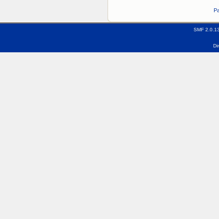
Pa
SMF 2.0.1
Di