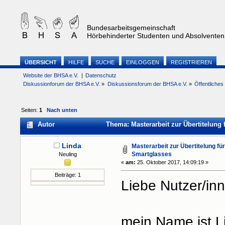
Bundesarbeitsgemeinschaft
Hörbehinderter Studenten und Absolventen 
ÜBERSICHT
HILFE
SUCHE
EINLOGGEN
REGISTRIEREN
Website der BHSA e.V.
|
Datenschutz
Diskussionforum der BHSA e.V.
»
Diskussionsforum der BHSA e.V.
»
Öffentliche
Seiten:
1
Nach unten
Autor
Thema: Masterarbeit zur Übertitelung
Linda
Masterarbeit zur Übertitelung fü
Smartglasses
Neuling
«
am:
25. Oktober 2017, 14:09:19 »
Beiträge: 1
Liebe Nutzer/in
mein Name ist L