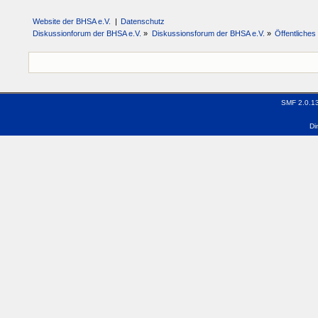
Website der BHSA e.V.
|
Datenschutz
Diskussionforum der BHSA e.V.
»
Diskussionsforum der BHSA e.V.
»
Öffentliche
SMF 2.0.1
Di